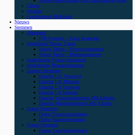
Aanleverspecificaties voor Audionabewerking
Clients
Awards
Geschiedenis Molenpad
Nieuws
Stemmen
Algemeen
IVR Systems – Voice Response
Nederlands Nieuw Talent
Nieuw Talent – Vrouwenstemmen
Nieuw Talent – Mannenstemmen
Nederlandse Vrouwenstemmen
Nederlandse Mannenstemmen
Engelse Stemmen
Engelse UK Vrouwen
Engelse UK Mannen
Engelse US Vrouwen
Engelse US Mannen
Engelse Vrouwenstemmen Mid Atlantic
Engelse Mannenstemmen Mid Atlantic
Duitse Stemmen
Duitse Vrouwenstemmen
Duitse Mannenstemmen
Franse Stemmen
Franse Vrouwenstemmen