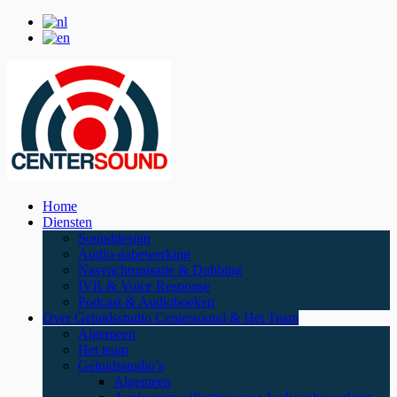
Home
Diensten
Sounddesign
Audio-nabewerking
Nasynchronisatie & Dubbing
IVR & Voice Response
Podcast & Audioboeken
Over Geluidsstudio Centersound & Het Team
Algemeen
Het team
Geluidsstudio’s
Algemeen