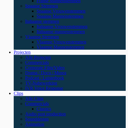
Franse Mannenstemmen
Spaanse Stemmen
Spaanse Vrouwenstemmen
Spaanse Mannenstemmen
Italiaanse stemmen
Italiaanse Vrouwenstemmen
Italiaanse mannenstemmen
Vlaamse Stemmen
Vlaamse Vrouwenstemmen
Vlaamse Mannenstemmen
Projecten
Alle Projecten
Commercials
Corporate Film/Video
Drama / Docu / Musea
Podcast / Luisterboek
TV-Nabewerking
IVR Voice Response
Clips
Alle Clips
Commercials
Classics
Audio post production
Sounddesign
Animation