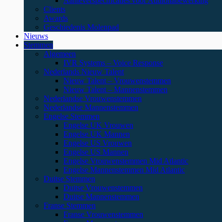
Aanleverspecificaties voor Audionabewerking
Clients
Awards
Geschiedenis Molenpad
Nieuws
Stemmen
Algemeen
IVR Systems – Voice Response
Nederlands Nieuw Talent
Nieuw Talent – Vrouwenstemmen
Nieuw Talent – Mannenstemmen
Nederlandse Vrouwenstemmen
Nederlandse Mannenstemmen
Engelse Stemmen
Engelse UK Vrouwen
Engelse UK Mannen
Engelse US Vrouwen
Engelse US Mannen
Engelse Vrouwenstemmen Mid Atlantic
Engelse Mannenstemmen Mid Atlantic
Duitse Stemmen
Duitse Vrouwenstemmen
Duitse Mannenstemmen
Franse Stemmen
Franse Vrouwenstemmen