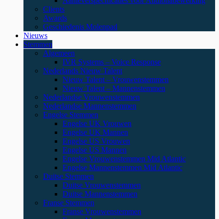
Aanleverspecificaties voor Audionabewerking
Clients
Awards
Geschiedenis Molenpad
Nieuws
Stemmen
Algemeen
IVR Systems – Voice Response
Nederlands Nieuw Talent
Nieuw Talent – Vrouwenstemmen
Nieuw Talent – Mannenstemmen
Nederlandse Vrouwenstemmen
Nederlandse Mannenstemmen
Engelse Stemmen
Engelse UK Vrouwen
Engelse UK Mannen
Engelse US Vrouwen
Engelse US Mannen
Engelse Vrouwenstemmen Mid Atlantic
Engelse Mannenstemmen Mid Atlantic
Duitse Stemmen
Duitse Vrouwenstemmen
Duitse Mannenstemmen
Franse Stemmen
Franse Vrouwenstemmen