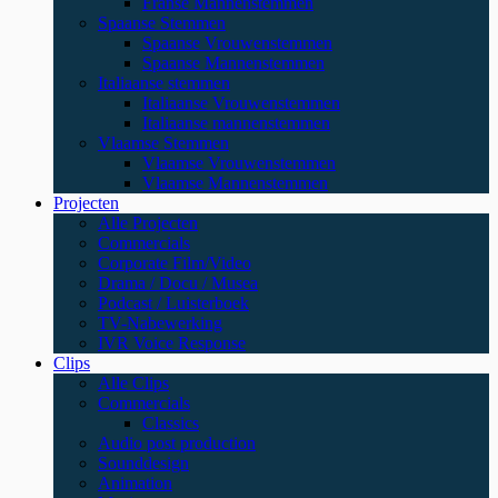
Franse Mannenstemmen
Spaanse Stemmen
Spaanse Vrouwenstemmen
Spaanse Mannenstemmen
Italiaanse stemmen
Italiaanse Vrouwenstemmen
Italiaanse mannenstemmen
Vlaamse Stemmen
Vlaamse Vrouwenstemmen
Vlaamse Mannenstemmen
Projecten
Alle Projecten
Commercials
Corporate Film/Video
Drama / Docu / Musea
Podcast / Luisterboek
TV-Nabewerking
IVR Voice Response
Clips
Alle Clips
Commercials
Classics
Audio post production
Sounddesign
Animation