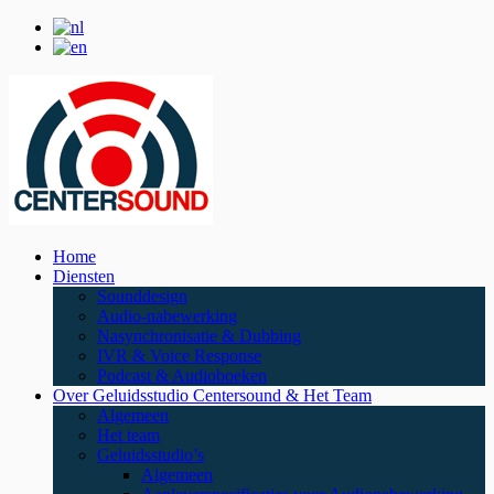
Home
Diensten
Sounddesign
Audio-nabewerking
Nasynchronisatie & Dubbing
IVR & Voice Response
Podcast & Audioboeken
Over Geluidsstudio Centersound & Het Team
Algemeen
Het team
Geluidsstudio’s
Algemeen