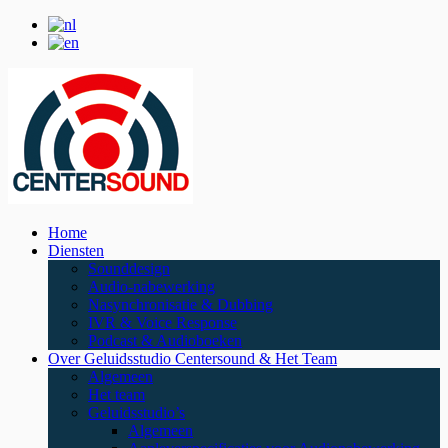
Home
Diensten
Sounddesign
Audio-nabewerking
Nasynchronisatie & Dubbing
IVR & Voice Response
Podcast & Audioboeken
Over Geluidsstudio Centersound & Het Team
Algemeen
Het team
Geluidsstudio’s
Algemeen