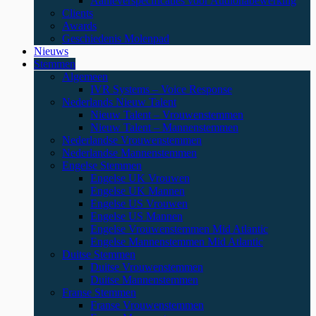
Aanleverspecificaties voor Audionabewerking
Clients
Awards
Geschiedenis Molenpad
Nieuws
Stemmen
Algemeen
IVR Systems – Voice Response
Nederlands Nieuw Talent
Nieuw Talent – Vrouwenstemmen
Nieuw Talent – Mannenstemmen
Nederlandse Vrouwenstemmen
Nederlandse Mannenstemmen
Engelse Stemmen
Engelse UK Vrouwen
Engelse UK Mannen
Engelse US Vrouwen
Engelse US Mannen
Engelse Vrouwenstemmen Mid Atlantic
Engelse Mannenstemmen Mid Atlantic
Duitse Stemmen
Duitse Vrouwenstemmen
Duitse Mannenstemmen
Franse Stemmen
Franse Vrouwenstemmen