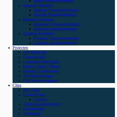
Franse Mannenstemmen
Spaanse Stemmen
Spaanse Vrouwenstemmen
Spaanse Mannenstemmen
Italiaanse stemmen
Italiaanse Vrouwenstemmen
Italiaanse mannenstemmen
Vlaamse Stemmen
Vlaamse Vrouwenstemmen
Vlaamse Mannenstemmen
Projecten
Alle Projecten
Commercials
Corporate Film/Video
Drama / Docu / Musea
Podcast / Luisterboek
TV-Nabewerking
IVR Voice Response
Clips
Alle Clips
Commercials
Classics
Audio post production
Sounddesign
Animation